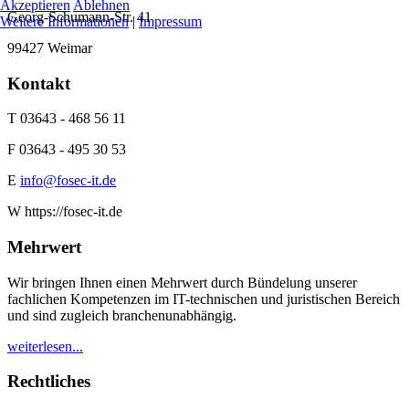
Akzeptieren
Ablehnen
Georg-Schumann-Str. 41
Weitere Informationen
|
Impressum
99427 Weimar
Kontakt
T 03643 - 468 56 11
F 03643 - 495 30 53
E
info@fosec-it.de
W https://fosec-it.de
Mehrwert
Wir bringen Ihnen einen Mehrwert durch Bündelung unserer
fachlichen Kompetenzen im IT-technischen und juristischen Bereich
und sind zugleich branchenunabhängig.
weiterlesen...
Rechtliches