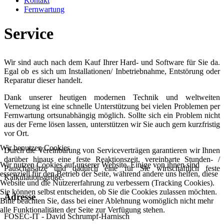
Kontakt
Fernwartung
Service
Wir sind auch nach dem Kauf Ihrer Hard- und Software für Sie da.
Egal ob es sich um Installationen/ Inbetriebnahme, Entstörung oder
Reparatur dieser handelt.
Dank unserer heutigen modernen Technik und weltweiten
Vernetzung ist eine schnelle Unterstützung bei vielen Problemen per
Fernwartung ortsunabhängig möglich. Sollte sich ein Problem nicht
aus der Ferne lösen lassen, unterstützen wir Sie auch gern kurzfristig
vor Ort.
Wir benutzen Cookies
Durch die Vereinbarung von Serviceverträgen garantieren wir Ihnen
darüber hinaus eine feste Reaktionszeit, vereinbarte Stunden- /
Wir nutzen Cookies auf unserer Website. Einige von ihnen sind
Pauschalsätze und dadurch eine für Sie wirtschaftlich feste
essenziell für den Betrieb der Seite, während andere uns helfen, diese
Kalkulationsgröße.
Website und die Nutzererfahrung zu verbessern (Tracking Cookies).
Sie können selbst entscheiden, ob Sie die Cookies zulassen möchten.
Adresse
Bitte beachten Sie, dass bei einer Ablehnung womöglich nicht mehr
alle Funktionalitäten der Seite zur Verfügung stehen.
FOSEC-IT - David Schrumpf-Harnisch