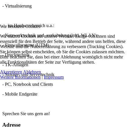
- Virtualisierung
… im Hardwarebereich u.a.:
Wir benutzen Cookies
- Netzwerktechnik und -verkabelung (inkl. WLAN)
Wir nutzen Cookies auf unserer Website. Einige von ihnen sind
essenziell für den Betrieb der Seite, während andere uns helfen, diese
- Firewallsysteme (UTM)
Website und die Nutzererfahrung zu verbessern (Tracking Cookies).
Sie können selbst entscheiden, ob Sie die Cookies zulassen möchten.
- Drucktechnik
Bitte beachten Sie, dass bei einer Ablehnung womöglich nicht mehr
alle Funktionalitäten der Seite zur Verfügung stehen.
- TK-Anlagen
Akzeptieren
Ablehnen
- Storage- und Servertechnik
Weitere Informationen
|
Impressum
- PC, Notebook und Clients
- Mobile Endgeräte
Sprechen Sie uns gern an!
Adresse