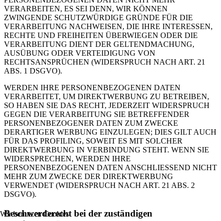
VERARBEITEN, ES SEI DENN, WIR KÖNNEN
ZWINGENDE SCHUTZWÜRDIGE GRÜNDE FÜR DIE
VERARBEITUNG NACHWEISEN, DIE IHRE INTERESSEN,
RECHTE UND FREIHEITEN ÜBERWIEGEN ODER DIE
VERARBEITUNG DIENT DER GELTENDMACHUNG,
AUSÜBUNG ODER VERTEIDIGUNG VON
RECHTSANSPRÜCHEN (WIDERSPRUCH NACH ART. 21
ABS. 1 DSGVO).
WERDEN IHRE PERSONENBEZOGENEN DATEN
VERARBEITET, UM DIREKTWERBUNG ZU BETREIBEN,
SO HABEN SIE DAS RECHT, JEDERZEIT WIDERSPRUCH
GEGEN DIE VERARBEITUNG SIE BETREFFENDER
PERSONENBEZOGENER DATEN ZUM ZWECKE
DERARTIGER WERBUNG EINZULEGEN; DIES GILT AUCH
FÜR DAS PROFILING, SOWEIT ES MIT SOLCHER
DIREKTWERBUNG IN VERBINDUNG STEHT. WENN SIE
WIDERSPRECHEN, WERDEN IHRE
PERSONENBEZOGENEN DATEN ANSCHLIESSEND NICHT
MEHR ZUM ZWECKE DER DIREKTWERBUNG
VERWENDET (WIDERSPRUCH NACH ART. 21 ABS. 2
DSGVO).
Beschwerderecht bei der zuständigen
Wir benutzen Cookies