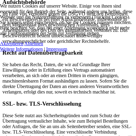
Aufsichtsbehörde
Wir nutzen Cookies auf unserer Website. Einige von ihnen sind
essenziell für den Betrieb der Seite, während andere uns helfen, diese
Im Falle von Verstößen gegen die DSGVO steht den Betroffenen
Website und die Nutzererfahrung zu verbessern (Tracking Cookies).
ein Beschwerderecht bei einer Aufsichtsbehörde, insbesondere in
Sie können selbst entscheiden, ob Sie die Cookies zulassen möchten.
dem Mitgliedstaat ihres gewöhnlichen Aufenthalts, ihres
Bitte beachten Sie, dass bei einer Ablehnung womöglich nicht mehr
Arbeitsplatzes oder des Orts des mutmaßlichen Verstoßes zu. Das
alle Funktionalitäten der Seite zur Verfügung stehen.
Beschwerderecht besteht unbeschadet anderweitiger
verwaltungsrechtlicher oder gerichtlicher Rechtsbehelfe.
Akzeptieren
Ablehnen
Weitere Informationen
|
Impressum
Recht auf Datenübertragbarkeit
Sie haben das Recht, Daten, die wir auf Grundlage Ihrer
Einwilligung oder in Erfüllung eines Vertrags automatisiert
verarbeiten, an sich oder an einen Dritten in einem gängigen,
maschinenlesbaren Format aushändigen zu lassen. Sofern Sie die
direkte Übertragung der Daten an einen anderen Verantwortlichen
verlangen, erfolgt dies nur, soweit es technisch machbar ist.
SSL- bzw. TLS-Verschlüsselung
Diese Seite nutzt aus Sicherheitsgründen und zum Schutz der
Übertragung vertraulicher Inhalte, wie zum Beispiel Bestellungen
oder Anfragen, die Sie an uns als Seitenbetreiber senden, eine SSL-
bzw. TLS-Verschlüsselung. Eine verschlüsselte Verbindung